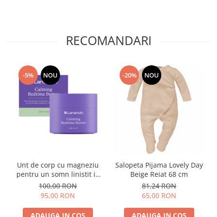
RECOMANDARI
-5%
NOU
-20%
NOU
Unt de corp cu magneziu
Salopeta Pijama Lovely Day
pentru un somn linistit in
Beige Reiat 68 cm
sarcina Lansinoh x 200 ml
100,00 RON
81,24 RON
95,00 RON
65,00 RON
ADAUGA IN COS
ADAUGA IN COS