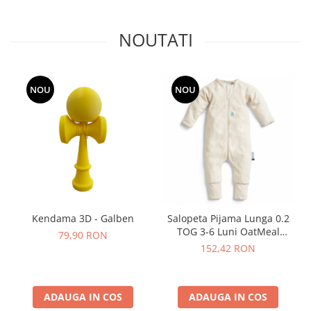
NOUTATI
NOU
NOU
Kendama 3D - Galben
Salopeta Pijama Lunga 0.2
TOG 3-6 Luni OatMeal
E
79,90 RON
Marle
152,42 RON
ADAUGA IN COS
ADAUGA IN COS