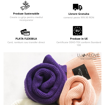
Suzete Silicon
Try It Bibs Denmark
Produse Sustenabile
Livrare Gratuita
Create cu grija pentru mediul
comenzi peste 999.90 RON
inconjurator
PLATA FLEXIBILA
Produse in UE
Card, ramburs sau transfer direct
Certificate OEKO-TEX conform Standard
100