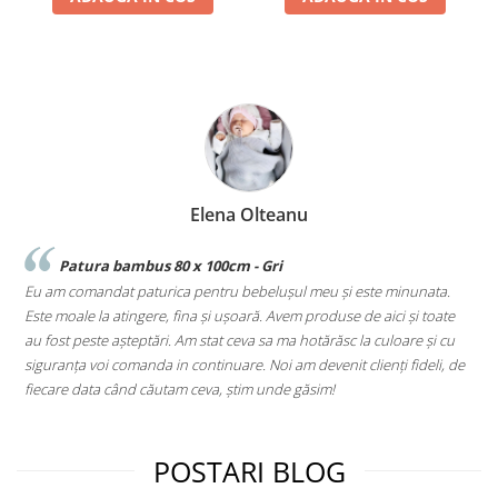
Elena Olteanu
Patura bambus 80 x 100cm - Gri
Eu am comandat paturica pentru bebelușul meu și este minunata.
♥
Este moale la atingere, fina și ușoară. Avem produse de aici și toate
au fost peste așteptări. Am stat ceva sa ma hotărăsc la culoare și cu
siguranța voi comanda in continuare. Noi am devenit clienți fideli, de
fiecare data când căutam ceva, știm unde găsim!
POSTARI BLOG