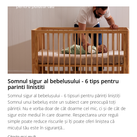
Somnul sigur al bebelusului - 6 tips pentru
parinti linistiti
Somnul sigur al bebelușului - 6 tipsuri pentru părinți liniștiți
Somnul unui bebeluș este un subiect care preocupă toți
părinții. Nu e vorba doar de cât doarme cel mic, ci și de cât de
sigur este mediul în care doarme. Respectarea unor reguli
simple poate reduce riscurile și îți poate oferi liniștea că
micuțul tău este în siguranță...
Citeste mai mult