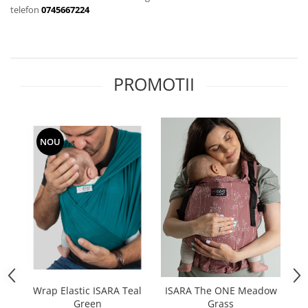
telefon
0745667224
Suzete Silicon
Try It Bibs Denmark
PROMOTII
NOU
Wrap Elastic ISARA Teal
Wr
ISARA The ONE Meadow
Green
Grass