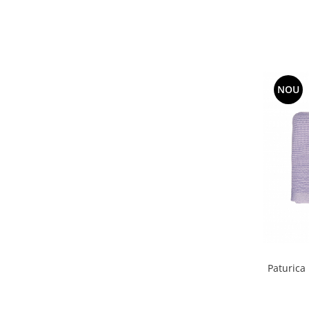
NOU
Paturica pentru Infasat, 100% bambus -