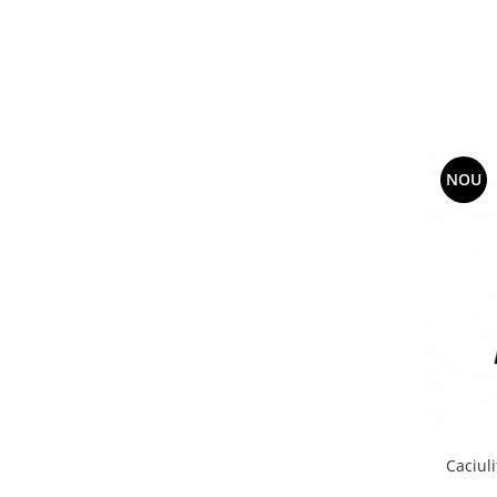
NOU
Caciul