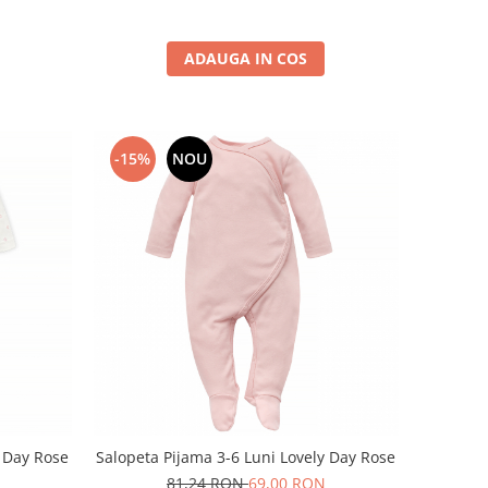
ADAUGA IN COS
-15%
NOU
y Day Rose
Salopeta Pijama 3-6 Luni Lovely Day Rose
81,24 RON
69,00 RON