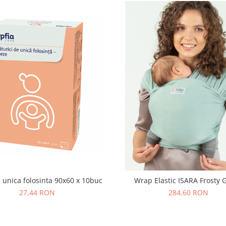
 unica folosinta 90x60 x 10buc
Wrap Elastic ISARA Frosty 
27,44 RON
284,60 RON