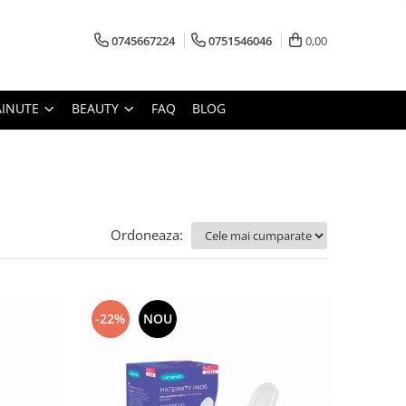
0745667224
0751546046
0,00
AINUTE
BEAUTY
FAQ
BLOG
Ordoneaza:
-22%
NOU