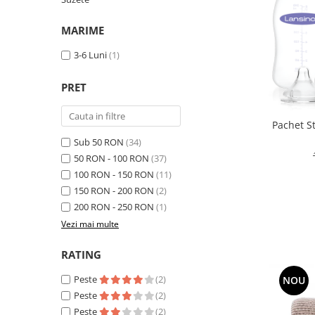
Suzete Silicon
Try It Bibs Denmark
MARIME
3-6 Luni
(1)
PRET
Pachet S
Sub 50 RON
(34)
50 RON - 100 RON
(37)
100 RON - 150 RON
(11)
150 RON - 200 RON
(2)
200 RON - 250 RON
(1)
Vezi mai multe
RATING
Peste
(2)
NOU
Peste
(2)
Peste
(2)