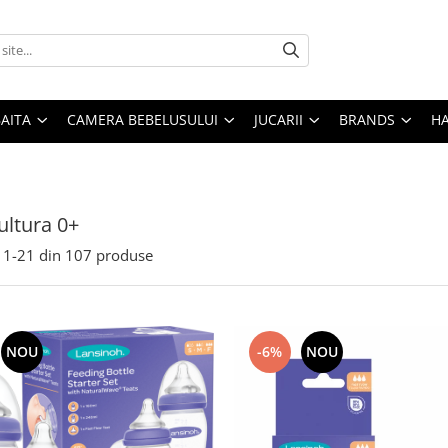
AITA
CAMERA BEBELUSULUI
JUCARII
BRANDS
H
ultura 0+
1-
21
din
107
produse
NOU
-6%
NOU