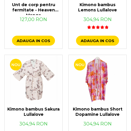
Suzete Silicon
Unt de corp pentru
Kimono bambus
fermitate - Heaven
Lemons Lullalove
Try It Bibs Denmark
Mango
127,00 RON
304,94 RON
ADAUGA IN COS
ADAUGA IN COS
NOU
NOU
Kimono bambus Sakura
Kimono bambus Short
Lullalove
Dopamine Lullalove
304,94 RON
304,94 RON