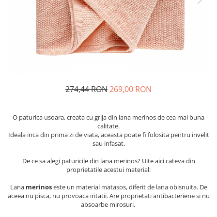
Suzete Silicon
Try It Bibs Denmark
274,44 RON
269,00 RON
O paturica usoara, creata cu grija din lana merinos de cea mai buna
calitate.
Ideala inca din prima zi de viata, aceasta poate fi folosita pentru invelit
sau infasat.
De ce sa alegi paturicile din lana merinos? Uite aici cateva din
proprietatile acestui material:
Lana
merinos
este un material matasos, diferit de lana obisnuita. De
aceea nu pisca, nu provoaca iritatii. Are proprietati antibacteriene si nu
absoarbe mirosuri.