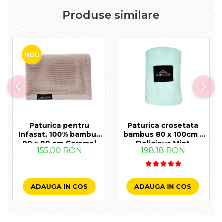
Produse similare
NOU
Paturica pentru
Paturica crosetata
Infasat, 100% bambus
bambus 80 x 100cm -
90 x 90 cm Caramel
Delicious Mint
155,00 RON
198,18 RON
ADAUGA IN COS
ADAUGA IN COS