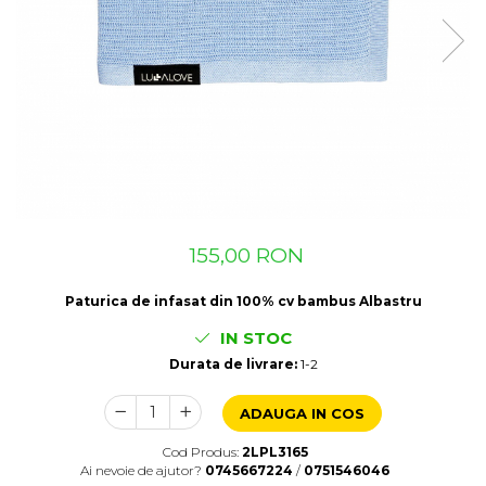
Suzete Silicon
Try It Bibs Denmark
155,00 RON
Paturica de infasat din 100% cv bambus Albastru
IN STOC
Durata de livrare:
1-2
ADAUGA IN COS
Cod Produs:
2LPL3165
Ai nevoie de ajutor?
0745667224
/
0751546046