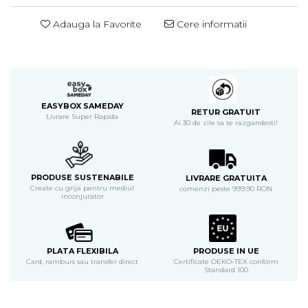
Adauga la Favorite
Cere informatii
EASYBOX SAMEDAY
RETUR GRATUIT
Livrare Super Rapida
Ai 30 de zile sa te razgandesti!
PRODUSE SUSTENABILE
LIVRARE GRATUITA
Create cu grija pentru mediul
comenzi peste 999.90 RON
inconjurator
PLATA FLEXIBILA
PRODUSE IN UE
Card, ramburs sau transfer direct
Certificate OEKO-TEX conform
Standard 100