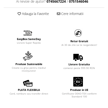
Ai nevoie de ajutor?
0745667224
/
0751546046
Adauga la Favorite
Cere informatii
EasyBox SameDay
Retur Gratuit
Livrare Super Rapida
Ai 30 de zile sa te razgandesti!
Produse Sustenabile
Livrare Gratuita
Create cu grija pentru mediul
comenzi peste 999.90 RON
inconjurator
PLATA FLEXIBILA
Produse in UE
Card, ramburs sau transfer direct
Certificate OEKO-TEX conform
Standard 100