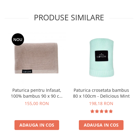
PRODUSE SIMILARE
NOU
Paturica pentru Infasat,
Paturica crosetata bambus
100% bambus 90 x 90 cm
80 x 100cm - Delicious Mint
Caramel
155,00 RON
198,18 RON
ADAUGA IN COS
ADAUGA IN COS