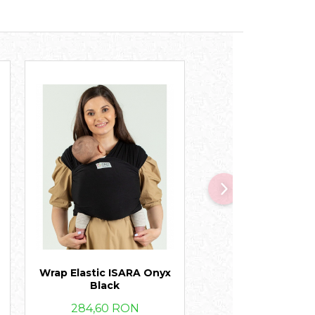
Wrap Elastic ISARA Onyx
ISARA The ONE Meadow
Black
Grass
284,60 RON
899,90 RON