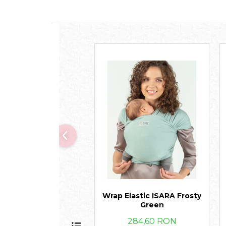
Suzete Silicon
Try It Bibs Denmark
Wrap Elastic ISARA Frosty
Green
284,60 RON