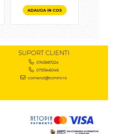
ADAUGA IN COS
ADAUGA IN CO
SUPORT CLIENTI
0745667224
0751546046
comenzi@tommi.ro