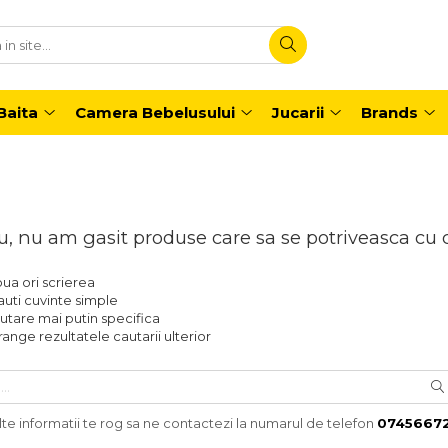
Baita
Camera Bebelusului
Jucarii
Brands
u, nu am gasit produse care sa se potriveasca cu 
oua ori scrierea
auti cuvinte simple
utare mai putin specifica
range rezultatele cautarii ulterior
te informatii te rog sa ne contactezi la numarul de telefon
0745667