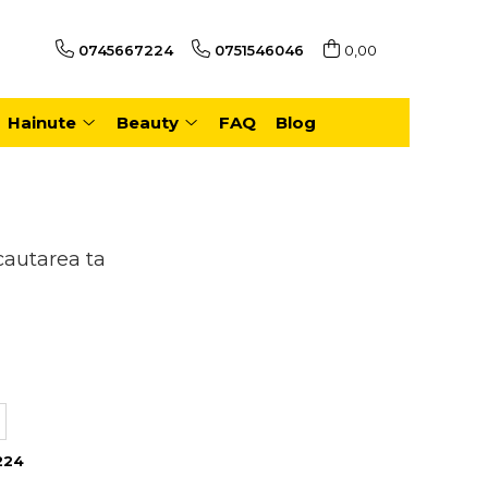
0745667224
0751546046
0,00
Hainute
Beauty
FAQ
Blog
cautarea ta
224