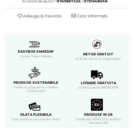
Ai nevoie de ajutor?
0745667224
/
0751546046
Adauga la Favorite
Cere informatii
EASYBOX SAMEDAY
RETUR GRATUIT
Livrare Super Rapida
Ai 30 de zile sa te razgandesti!
PRODUSE SUSTENABILE
LIVRARE GRATUITA
Create cu grija pentru mediul
comenzi peste 999.90 RON
inconjurator
PLATA FLEXIBILA
PRODUSE IN UE
Card, ramburs sau transfer direct
Certificate OEKO-TEX conform
Standard 100