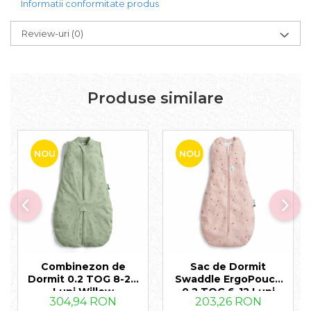
Informatii conformitate produs
Review-uri
(0)
Produse similare
NOU
NOU
Combinezon de
Sac de Dormit
Dormit 0.2 TOG 8-24
Swaddle ErgoPouch
Luni Willow
0.2 TOG 6-12 Luni
304,94 RON
203,26 RON
Daisies