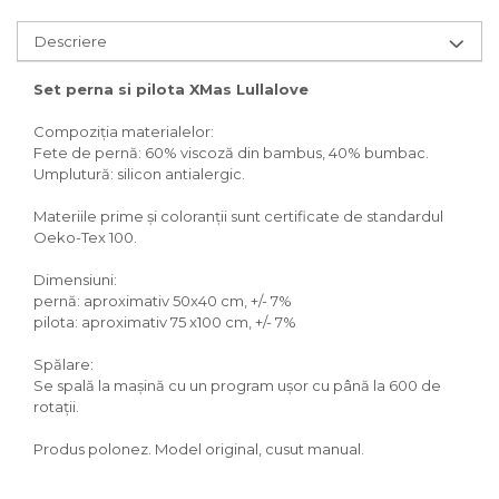
Descriere
Set perna si pilota XMas Lullalove
Compoziția materialelor:
Fete de pernă: 60% viscoză din bambus, 40% bumbac.
Umplutură: silicon antialergic.
Materiile prime și coloranții sunt certificate de standardul
Oeko-Tex 100.
Dimensiuni:
pernă: aproximativ 50x40 cm, +/- 7%
pilota: aproximativ 75 x100 cm, +/- 7%
Spălare:
Se spală la mașină cu un program ușor cu până la 600 de
rotații.
Produs polonez. Model original, cusut manual.