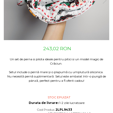
Suzete Silicon
Try It Bibs Denmark
243,02 RON
Un set de perna si pilota ideale pentru pitici si un model magic de
Crăciun.
Setul include o pernă mare și o plapumă cu umplutură siliconica.
Nu necesită pernă suplimentară. Setul este ambalat într-o pungă de
pânză, perfect pentru a fi oferit cadou!
STOC EPUIZAT
Durata de livrare:
1-2 zile lucratoare
Cod Produs:
2LPL9433