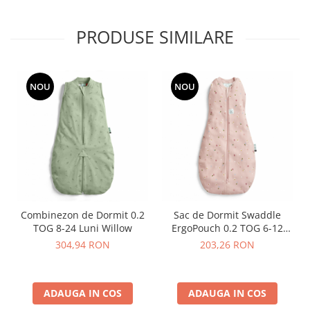
PRODUSE SIMILARE
NOU
NOU
Combinezon de Dormit 0.2
Sac de Dormit Swaddle
TOG 8-24 Luni Willow
ErgoPouch 0.2 TOG 6-12
Luni Daisies
304,94 RON
203,26 RON
ADAUGA IN COS
ADAUGA IN COS