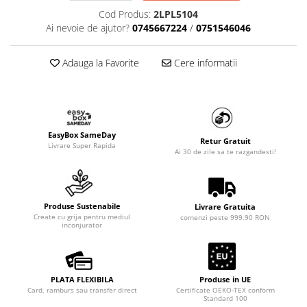
Cod Produs:
2LPL5104
Ai nevoie de ajutor?
0745667224
/
0751546046
Adauga la Favorite
Cere informatii
EasyBox SameDay
Retur Gratuit
Livrare Super Rapida
Ai 30 de zile sa te razgandesti!
Produse Sustenabile
Livrare Gratuita
Create cu grija pentru mediul
comenzi peste 999.90 RON
inconjurator
PLATA FLEXIBILA
Produse in UE
Card, ramburs sau transfer direct
Certificate OEKO-TEX conform
Standard 100