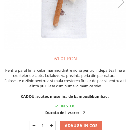
Suzete Silicon
Try It Bibs Denmark
61,01 RON
Pentru parul fin al celor mai mici dintre noi si pentru indepartea fina a
crustelor de lapte, Lullalove va prezinta peria din par natural.
Foloseste-o zilnic pentru a stimula cresterea firelor de par si pentru a-ti
alinta puiul asa cum numai o mamica stie!
CADOU: scutec muselina de bambus&bumbac .
IN STOC
Durata de livrare:
1-2
ADAUGA IN COS