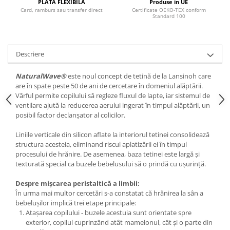
PLATA FLEXIBILA
Produse in UE
Card, ramburs sau transfer direct
Certificate OEKO-TEX conform
Standard 100
Descriere
NaturalWave®
este noul concept de tetină de la Lansinoh care
are în spate peste 50 de ani de cercetare în domeniul alăptării.
Vârful permite copilului să regleze fluxul de lapte, iar sistemul de
ventilare ajută la reducerea aerului ingerat în timpul alăptării, un
posibil factor declanșator al colicilor.
Liniile verticale din silicon aflate la interiorul tetinei consolidează
structura acesteia, eliminand riscul aplatizării ei în timpul
procesului de hrănire. De asemenea, baza tetinei este largă și
texturată special ca buzele bebelusului să o prindă cu ușurință.
Despre mișcarea peristaltică a limbii:
În urma mai multor cercetări s-a constatat că hrănirea la sân a
bebelușilor implică trei etape principale:
Atașarea copilului - buzele acestuia sunt orientate spre
exterior, copilul cuprinzând atât mamelonul, cât și o parte din