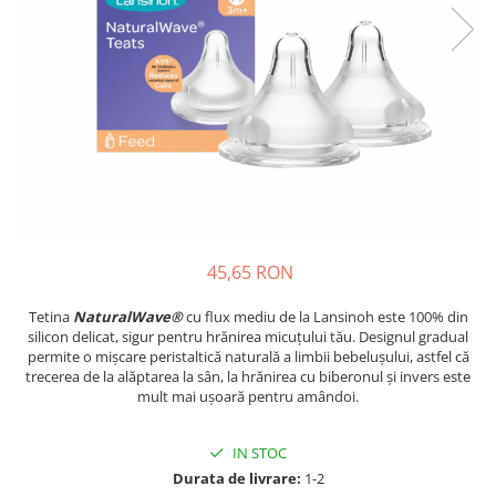
Suzete Silicon
Try It Bibs Denmark
45,65 RON
Tetina
NaturalWave®
cu flux mediu de la Lansinoh este 100% din
silicon delicat, sigur pentru hrănirea micuțului tău. Designul gradual
permite o mișcare peristaltică naturală a limbii bebelușului, astfel că
trecerea de la alăptarea la sân, la hrănirea cu biberonul și invers este
mult mai ușoară pentru amândoi.
IN STOC
Durata de livrare:
1-2