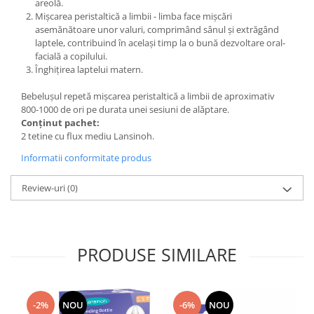
areolă.
Mișcarea peristaltică a limbii - limba face mișcări
asemănătoare unor valuri, comprimând sânul și extrăgând
laptele, contribuind în același timp la o bună dezvoltare oral-
facială a copilului.
Înghițirea laptelui matern.
Bebelușul repetă mișcarea peristaltică a limbii de aproximativ
800-1000 de ori pe durata unei sesiuni de alăptare.
Conținut pachet:
2 tetine cu flux mediu Lansinoh.
Informatii conformitate produs
Review-uri
(0)
PRODUSE SIMILARE
-2%
NOU
-6%
NOU