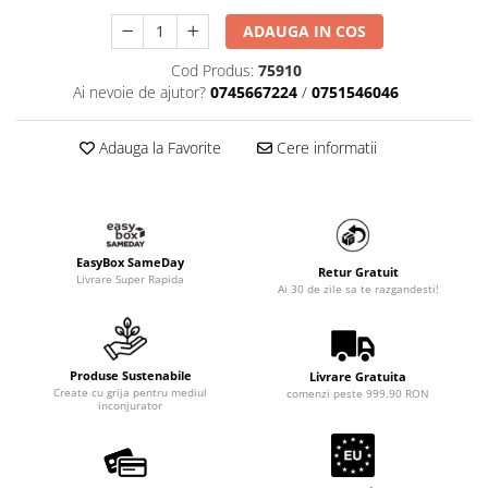
ADAUGA IN COS
Cod Produs:
75910
Ai nevoie de ajutor?
0745667224
/
0751546046
Adauga la Favorite
Cere informatii
EasyBox SameDay
Retur Gratuit
Livrare Super Rapida
Ai 30 de zile sa te razgandesti!
Produse Sustenabile
Livrare Gratuita
Create cu grija pentru mediul
comenzi peste 999.90 RON
inconjurator