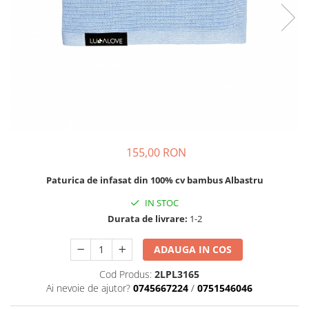
Suzete Silicon
Try It Bibs Denmark
155,00 RON
Paturica de infasat din 100% cv bambus Albastru
IN STOC
Durata de livrare:
1-2
ADAUGA IN COS
Cod Produs:
2LPL3165
Ai nevoie de ajutor?
0745667224
/
0751546046