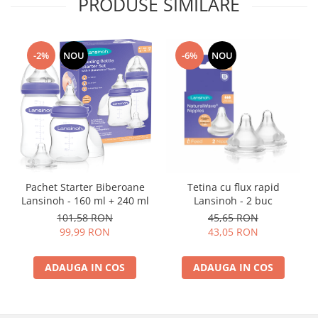
PRODUSE SIMILARE
-2%
NOU
-6%
NOU
Pachet Starter Biberoane
Tetina cu flux rapid
Lansinoh - 160 ml + 240 ml
Lansinoh - 2 buc
101,58 RON
45,65 RON
99,99 RON
43,05 RON
ADAUGA IN COS
ADAUGA IN COS