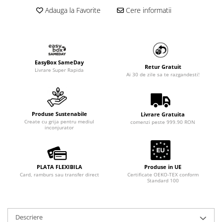
Adauga la Favorite
Cere informatii
EasyBox SameDay
Retur Gratuit
Livrare Super Rapida
Ai 30 de zile sa te razgandesti!
Produse Sustenabile
Livrare Gratuita
Create cu grija pentru mediul
comenzi peste 999.90 RON
inconjurator
PLATA FLEXIBILA
Produse in UE
Card, ramburs sau transfer direct
Certificate OEKO-TEX conform
Standard 100
Descriere