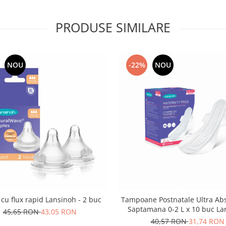
PRODUSE SIMILARE
NOU
-22%
NOU
 cu flux rapid Lansinoh - 2 buc
Tampoane Postnatale Ultra Ab
Saptamana 0-2 L x 10 buc La
45,65 RON
43,05 RON
40,57 RON
31,74 RON