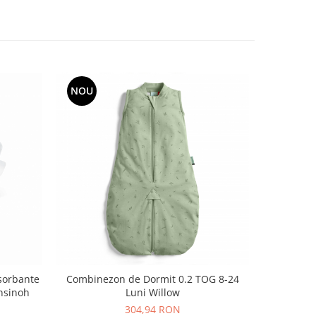
NOU
NOU
sorbante
Combinezon de Dormit 0.2 TOG 8-24
Tetina c
nsinoh
Luni Willow
304,94 RON