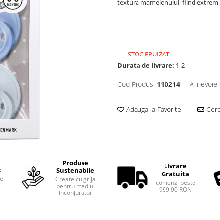
textura mamelonului, fiind extrem 
STOC EPUIZAT
Durata de livrare:
1-2
Cod Produs:
110214
Ai nevoie 
Adauga la Favorite
Cere 
Produse
Livrare
t
Sustenabile
Gratuita
te
Create cu grija
comenzi peste
pentru mediul
999.90 RON
inconjurator