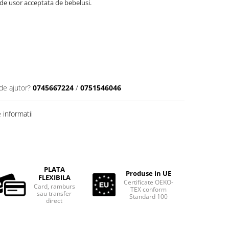
de usor acceptata de bebelusi.
de ajutor?
0745667224
/
0751546046
informatii
PLATA
Produse in UE
FLEXIBILA
Certificate OEKO-
Card, ramburs
TEX conform
sau transfer
Standard 100
direct