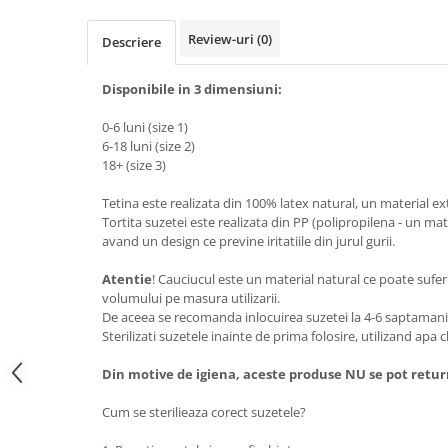
Review-uri
(0)
Descriere
Disponibile in 3 dimensiuni:
0-6 luni (size 1)
6-18 luni (size 2)
18+ (size 3)
Tetina este realizata din 100% latex natural, un material ex
Tortita suzetei este realizata din PP (polipropilena - un mate
avand un design ce previne iritatiile din jurul gurii.
Atentie
! Cauciucul este un material natural ce poate suferi
volumului pe masura utilizarii.
De aceea se recomanda inlocuirea suzetei la 4-6 saptamani
Sterilizati suzetele inainte de prima folosire, utilizand apa c
Din motive de igiena, aceste produse NU se pot retur
Cum se sterilieaza corect suzetele?