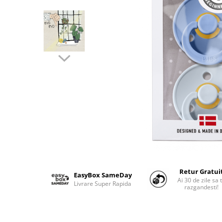
Suzete Silicon
Try It Bibs Denmark
Retur Gratui
EasyBox SameDay
Ai 30 de zile sa 
Livrare Super Rapida
razgandesti!