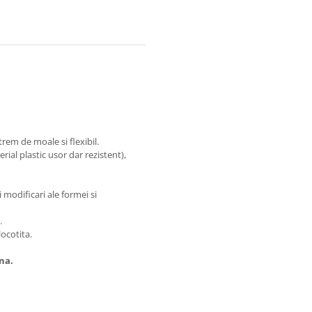
trem de moale si flexibil.
rial plastic usor dar rezistent),
 modificari ale formei si
.
locotita.
na.