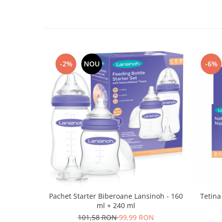
-2%
NOU
-6%
Pachet Starter Biberoane Lansinoh - 160
Tetina
ml + 240 ml
101,58 RON
99,99 RON