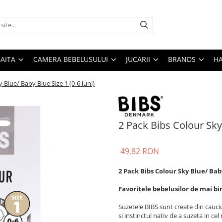
AITA
CAMERA BEBELUSULUI
JUCARII
BRANDS
H
 Blue/ Baby Blue Size 1 (0-6 luni)
2 Pack Bibs Colour Sky 
49,82 RON
2 Pack Bibs Colour Sky Blue/ Bab
Favoritele bebelusilor de mai bin
Suzetele BIBS sunt create din cauci
si instinctul nativ de a suzeta in ce