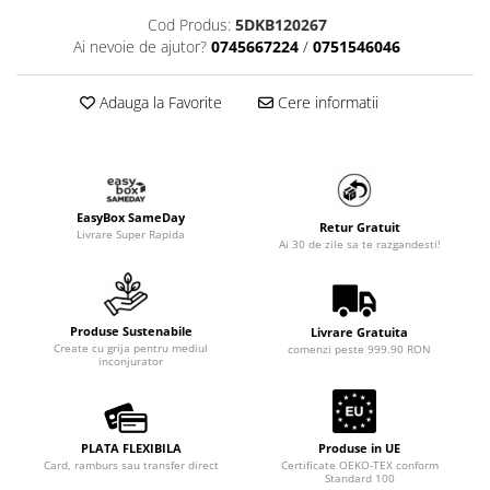
Cod Produs:
5DKB120267
Ai nevoie de ajutor?
0745667224
/
0751546046
Adauga la Favorite
Cere informatii
EasyBox SameDay
Retur Gratuit
Livrare Super Rapida
Ai 30 de zile sa te razgandesti!
Produse Sustenabile
Livrare Gratuita
Create cu grija pentru mediul
comenzi peste 999.90 RON
inconjurator
PLATA FLEXIBILA
Produse in UE
Card, ramburs sau transfer direct
Certificate OEKO-TEX conform
Standard 100