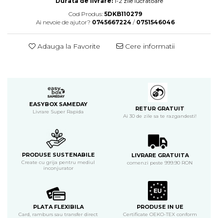
Durata de livrare:
1-2 zile lucratoare
Cod Produs:
5DKB110279
Ai nevoie de ajutor?
0745667224
/
0751546046
Adauga la Favorite
Cere informatii
EASYBOX SAMEDAY
RETUR GRATUIT
Livrare Super Rapida
Ai 30 de zile sa te razgandesti!
PRODUSE SUSTENABILE
LIVRARE GRATUITA
Create cu grija pentru mediul
comenzi peste 999.90 RON
inconjurator
PLATA FLEXIBILA
PRODUSE IN UE
Card, ramburs sau transfer direct
Certificate OEKO-TEX conform