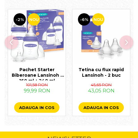
-2%
NOU
-6%
NOU
Pachet Starter
Tetina cu flux rapid
Biberoane Lansinoh -
Lansinoh - 2 buc
160 ml + 240 ml
101,58 RON
45,65 RON
99,99 RON
43,05 RON
ADAUGA IN COS
ADAUGA IN COS