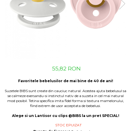
Suzete Silicon
Try It Bibs Denmark
55,82 RON
Favoritele bebelusilor de mai bine de 40 de ani!
Suzetele BIBS sunt create din cauciuc natural. Acestea ajuta bebelusul sa
se calmeze exersandu-si instinctul nativ de a suzeta in cel mai natural
mod posibil. Tetina specifica imita fidel forma si textura mamelonului,
fiind extrem de usor acceptata de bebelusi.
Alege si un Lantisor cu clips @BIBS la un pret SPECIAL!
STOC EPUIZAT