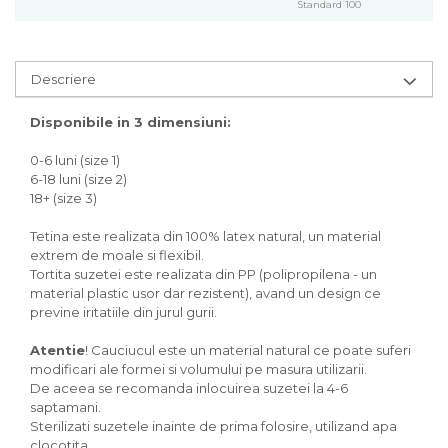
Standard 100
Descriere
Disponibile in 3 dimensiuni:
0-6 luni (size 1)
6-18 luni (size 2)
18+ (size 3)
Tetina este realizata din 100% latex natural, un material
extrem de moale si flexibil.
Tortita suzetei este realizata din PP (polipropilena - un
material plastic usor dar rezistent), avand un design ce
previne iritatiile din jurul gurii.
Atentie
! Cauciucul este un material natural ce poate suferi
modificari ale formei si volumului pe masura utilizarii.
De aceea se recomanda inlocuirea suzetei la 4-6
saptamani.
Sterilizati suzetele inainte de prima folosire, utilizand apa
clocotita.