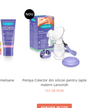
NOU
ameloane
Pompa Colector din silicon pentru lapte
matern Lansinoh
101,58 RON
ADAUGA IN COS