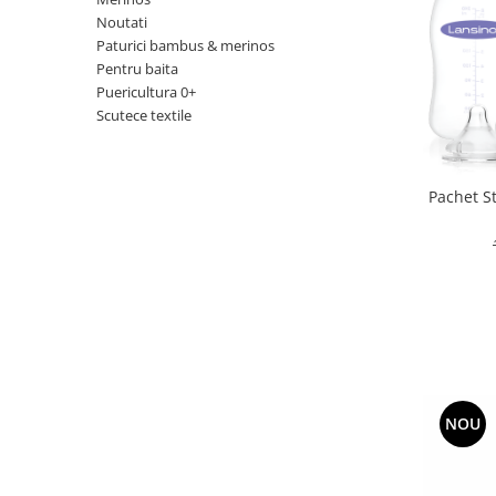
Suzete Silicon
Noutati
Paturici bambus & merinos
Try It Bibs Denmark
Pentru baita
Puericultura 0+
Scutece textile
Pachet S
NOU