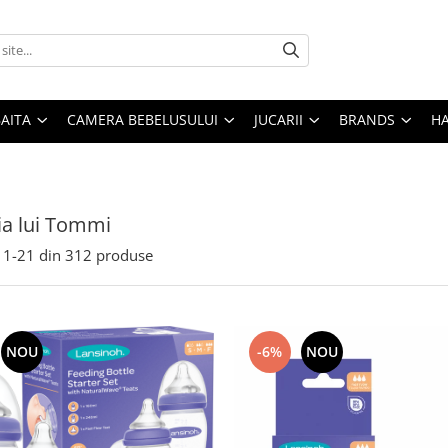
AITA
CAMERA BEBELUSULUI
JUCARII
BRANDS
H
ia lui Tommi
1-
21
din
312
produse
NOU
-6%
NOU