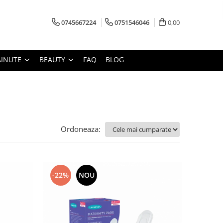
0745667224
0751546046
0,00
AINUTE
BEAUTY
FAQ
BLOG
Ordoneaza:
-22%
NOU