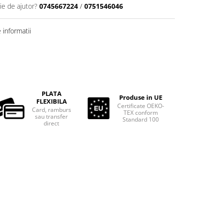
ie de ajutor?
0745667224
/
0751546046
informatii
PLATA
Produse in UE
FLEXIBILA
Certificate OEKO-
Card, ramburs
TEX conform
sau transfer
Standard 100
direct