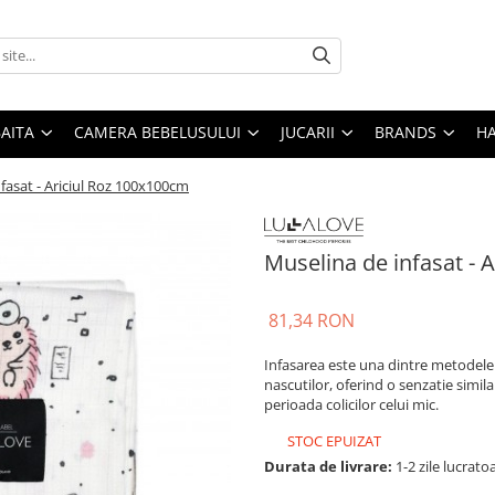
AITA
CAMERA BEBELUSULUI
JUCARII
BRANDS
H
fasat - Ariciul Roz 100x100cm
Muselina de infasat - 
81,34 RON
Infasarea este una dintre metodele
nascutilor, oferind o senzatie simil
perioada colicilor celui mic.
STOC EPUIZAT
Durata de livrare:
1-2 zile lucrato