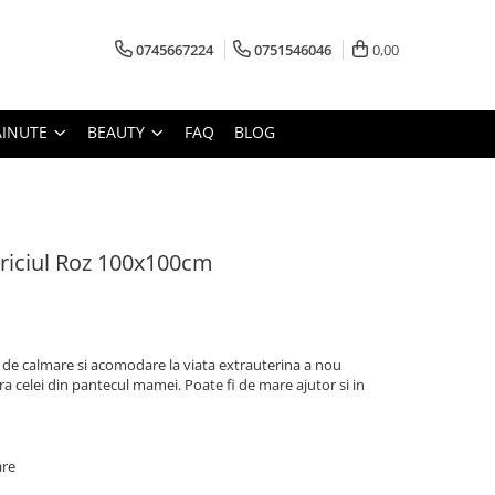
0745667224
0751546046
0,00
AINUTE
BEAUTY
FAQ
BLOG
Ariciul Roz 100x100cm
 de calmare si acomodare la viata extrauterina a nou
ara celei din pantecul mamei. Poate fi de mare ajutor si in
are