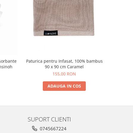
NOU
sorbante
Paturica pentru Infasat, 100% bambus
Pachet
nsinoh
90 x 90 cm Caramel
155,00 RON
ADAUGA IN COS
SUPORT CLIENTI
0745667224