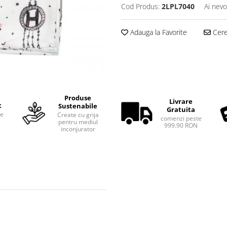
Cod Produs:
2LPL7040
Ai nevo
Adauga la Favorite
Cere 
Produse
Livrare
t
Sustenabile
Gratuita
te
Create cu grija
comenzi peste
pentru mediul
999.90 RON
inconjurator