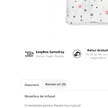
Suzete Silicon
Try It Bibs Denmark
Retur Gratui
EasyBox SameDay
Ai 30 de zile sa 
Livrare Super Rapida
razgandesti!
Review-uri
(0)
Descriere
Muselina de infasat
O necesitate pentru fiecare nou nascut!