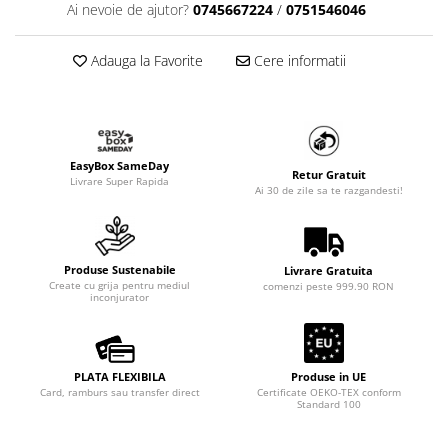
Ai nevoie de ajutor?
0745667224
/
0751546046
Adauga la Favorite
Cere informatii
EasyBox SameDay
Retur Gratuit
Livrare Super Rapida
Ai 30 de zile sa te razgandesti!
Produse Sustenabile
Livrare Gratuita
Create cu grija pentru mediul
comenzi peste 999.90 RON
inconjurator
PLATA FLEXIBILA
Produse in UE
Card, ramburs sau transfer direct
Certificate OEKO-TEX conform
Standard 100