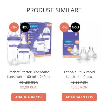
PRODUSE SIMILARE
-2%
NOU
-6%
NOU
Pachet Starter Biberoane
Tetina cu flux rapid
Lansinoh - 160 ml + 240 ml
Lansinoh - 2 buc
101,58 RON
45,65 RON
99,99 RON
43,05 RON
ADAUGA IN COS
ADAUGA IN COS