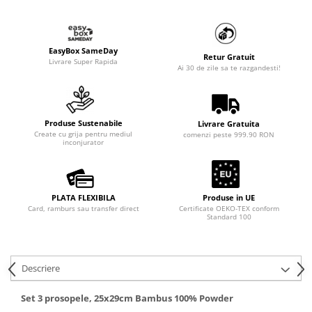
EasyBox SameDay
Retur Gratuit
Livrare Super Rapida
Ai 30 de zile sa te razgandesti!
Produse Sustenabile
Livrare Gratuita
Create cu grija pentru mediul
comenzi peste 999.90 RON
inconjurator
PLATA FLEXIBILA
Produse in UE
Card, ramburs sau transfer direct
Certificate OEKO-TEX conform
Standard 100
Descriere
Set 3 prosopele, 25x29cm Bambus 100% Powder