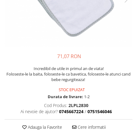
Suzete Silicon
Try It Bibs Denmark
71,07 RON
Incredibil de utile in primul an de viata!
Foloseste-le la baita, foloseste-le ca bavetica, foloseste-le atunci cand
bebe regurgiteaza!
STOC EPUIZAT
Durata de livrare:
1-2
Cod Produs:
2LPL2830
Ai nevoie de ajutor?
0745667224
/
0751546046
Adauga la Favorite
Cere informatii