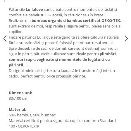
Păturicile
Lullalove
sunt create pentru momentele de răsfăț și
confort ale bebelușului – acasă, în cărucior sau în brațe.
Realizate din
bumbac organic
si
bambus certificat OEKO-TEX
,
sunt extrem de moi, respirabile și sigure pentru pielea sensibilă a
copiilor.
Fiecare păturică Lullalove este gândită să ofere căldură naturală,
fără a supraîncălzi, și poate fi folosită pe tot parcursul anului.
Spre deosebire de sacii de dormit, care sunt destinați somnului
sigur în pătuț, păturicile Lullalove sunt ideale pentru
plimbări,
somnuri supravegheate și momentele de legătură cu
părinții
.
Designul minimalist și textura luxoasă le transformă și într-un
cadou perfect pentru orice proaspăt părinte.
Dimensiuni:
80x100 cm
Material:
50% bambus, 50% bumbac
Material certificat pentru siguranta copiilor conform Standard
100 - OEKO-TEX®