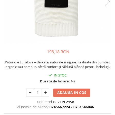
Suzete Silicon
Try It Bibs Denmark
198,18 RON
Păturicile Lullalove – delicate, naturale și sigure. Realizate din bumbac
organic sau bambus, oferă confort și căldură blândă pentru bebeluși.
IN STOC
Durata de livrare:
1-2
ADAUGA IN COS
Cod Produs:
2LPL2158
Ai nevoie de ajutor?
0745667224
/
0751546046