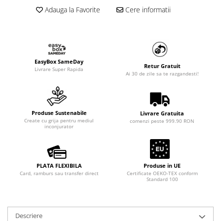
Adauga la Favorite
Cere informatii
EasyBox SameDay
Retur Gratuit
Livrare Super Rapida
Ai 30 de zile sa te razgandesti!
Produse Sustenabile
Livrare Gratuita
Create cu grija pentru mediul
comenzi peste 999.90 RON
inconjurator
PLATA FLEXIBILA
Produse in UE
Card, ramburs sau transfer direct
Certificate OEKO-TEX conform
Standard 100
Descriere