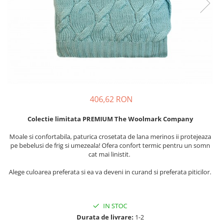
Suzete Silicon
Try It Bibs Denmark
406,62 RON
Colectie limitata PREMIUM The Woolmark Company
Moale si confortabila, paturica crosetata de lana merinos ii protejeaza
pe bebelusi de frig si umezeala! Ofera confort termic pentru un somn
cat mai linistit.
Alege culoarea preferata si ea va deveni in curand si preferata piticilor.
IN STOC
Durata de livrare:
1-2