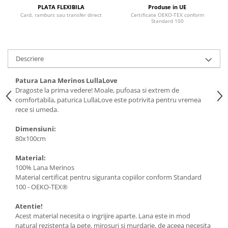
PLATA FLEXIBILA
Produse in UE
Card, ramburs sau transfer direct
Certificate OEKO-TEX conform
Standard 100
Descriere
Patura Lana Merinos LullaLove
Dragoste la prima vedere! Moale, pufoasa si extrem de
comfortabila, paturica LullaLove este potrivita pentru vremea
rece si umeda.
Dimensiuni:
80x100cm
Material:
100% Lana Merinos
Material certificat pentru siguranta copiilor conform Standard
100 - OEKO-TEX®
Atentie!
Acest material necesita o ingrijire aparte. Lana este in mod
natural rezistenta la pete, mirosuri si murdarie, de aceea necesita