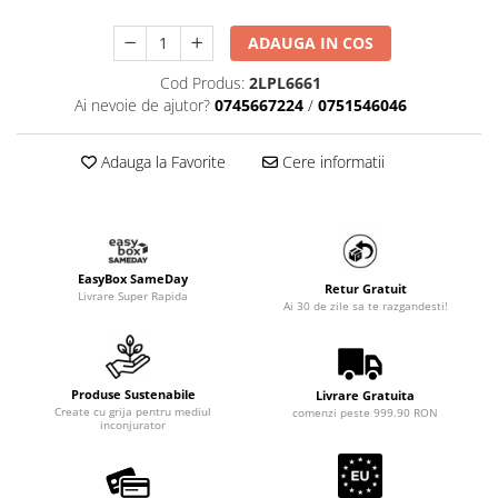
ADAUGA IN COS
Cod Produs:
2LPL6661
Ai nevoie de ajutor?
0745667224
/
0751546046
Adauga la Favorite
Cere informatii
EasyBox SameDay
Retur Gratuit
Livrare Super Rapida
Ai 30 de zile sa te razgandesti!
Produse Sustenabile
Livrare Gratuita
Create cu grija pentru mediul
comenzi peste 999.90 RON
inconjurator