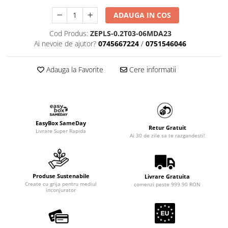
ADAUGA IN COS
Cod Produs:
ZEPLS-0.2T03-06MDA23
Ai nevoie de ajutor?
0745667224
/
0751546046
Adauga la Favorite
Cere informatii
EasyBox SameDay
Retur Gratuit
Livrare Super Rapida
Ai 30 de zile sa te razgandesti!
Produse Sustenabile
Livrare Gratuita
Create cu grija pentru mediul
comenzi peste 999.90 RON
inconjurator