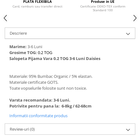
PLATA FLEXIBILA
Produse in UE
Card, ramburs sau transfer direct
Certificate OEKO-TEX conform
Standard 100
Descriere
Marime:
3-6 Luni
Grosime TOG:
0.2 TOG
Salopeta Pijama Vara 0.2 TOG 3-6 Luni Daisies
Materiale: 95% Bumbac Organic / 5% elastan.
Materiale certificate GOTS.
Toate vopselurile folosite sunt non toxice.
Varsta recomandata: 3-6 Luni.
Potrivite pentru pana la: 6-8kg / 62-68cm
Informatii conformitate produs
Review-uri
(0)