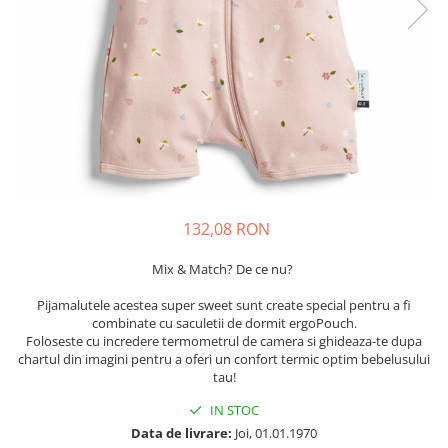
Suzete Silicon
Try It Bibs Denmark
132,08 RON
Mix & Match? De ce nu?
Pijamalutele acestea super sweet sunt create special pentru a fi
combinate cu saculetii de dormit ergoPouch.
Foloseste cu incredere termometrul de camera si ghideaza-te dupa
chartul din imagini pentru a oferi un confort termic optim bebelusului
tau!
IN STOC
Data de livrare:
Joi, 01.01.1970