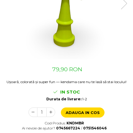
Suzete Silicon
Try It Bibs Denmark
79,90 RON
Ușoară, colorată și super fun — kendama care nu te lasă să stai locului!
IN STOC
Durata de livrare:
1-2
ADAUGA IN COS
Cod Produs:
KNDMBR
Ai nevoie de ajutor?
0745667224
/
0751546046