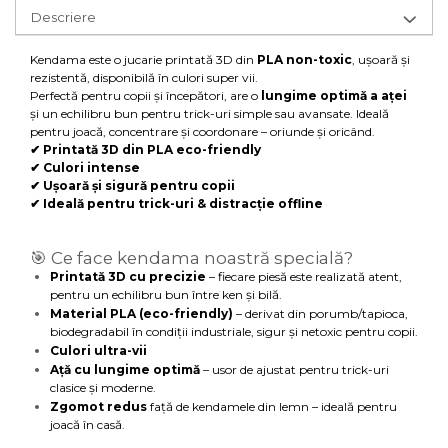
Descriere
Kendama este o jucarie printată 3D din
PLA non-toxic
, ușoară și
rezistentă, disponibilă în culori super vii.
Perfectă pentru copii și începători, are o
lungime optimă a aței
și un echilibru bun pentru trick-uri simple sau avansate. Ideală
pentru joacă, concentrare și coordonare – oriunde și oricând.
✔ Printată 3D din PLA eco-friendly
✔ Culori intense
✔ Ușoară și sigură pentru copii
✔ Ideală pentru trick-uri & distracție offline
🎯 Ce face kendama noastră specială?
Printată 3D cu precizie
– fiecare piesă este realizată atent,
pentru un echilibru bun între ken și bilă.
Material PLA (eco-friendly)
– derivat din porumb/tapioca,
biodegradabil în condiții industriale, sigur și netoxic pentru copii.
Culori ultra-vii
Ață cu lungime optimă
– usor de ajustat pentru trick-uri
clasice și moderne.
Zgomot redus
față de kendamele din lemn – ideală pentru
joacă în casă.