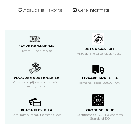
Adauga la Favorite
Cere informatii
EASYBOX SAMEDAY
RETUR GRATUIT
Livrare Super Rapida
Ai 30 de zile sa te razgandesti!
PRODUSE SUSTENABILE
LIVRARE GRATUITA
Create cu grija pentru mediul
comenzi peste 999.90 RON
inconjurator
PLATA FLEXIBILA
PRODUSE IN UE
Card, ramburs sau transfer direct
Certificate OEKO-TEX conform
Standard 100