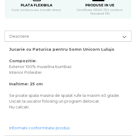
PLATA FLEXIBILA
PRODUSE IN UE
Card, ramburs sau transfer direct
Certificate OEKO-TEX conform
Standard 100
Descriere
Jucarie cu Paturica pentru Somn Unicorn Lulujo
Compozitie:
Exterior 100% muselina bumbac
Interior Poliester.
Inaltime: 25 cm
Se poate spala masina de spalat rufe la maxim 40 grade.
Uscati la uscator folosing un program deloicat.
Nu calcati.
Informatii conformitate produs