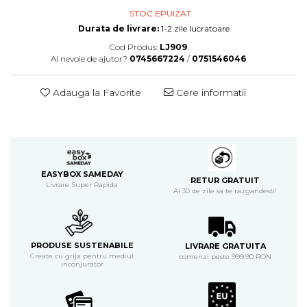
STOC EPUIZAT
Durata de livrare:
1-2 zile lucratoare
Cod Produs:
LJ909
Ai nevoie de ajutor?
0745667224
/
0751546046
Adauga la Favorite
Cere informatii
EASYBOX SAMEDAY
RETUR GRATUIT
Livrare Super Rapida
Ai 30 de zile sa te razgandesti!
PRODUSE SUSTENABILE
LIVRARE GRATUITA
Create cu grija pentru mediul
comenzi peste 999.90 RON
inconjurator