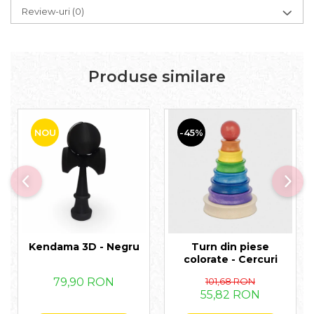
Review-uri
(0)
Produse similare
NOU
-45%
Kendama 3D - Negru
Turn din piese
colorate - Cercuri
79,90 RON
101,68 RON
55,82 RON