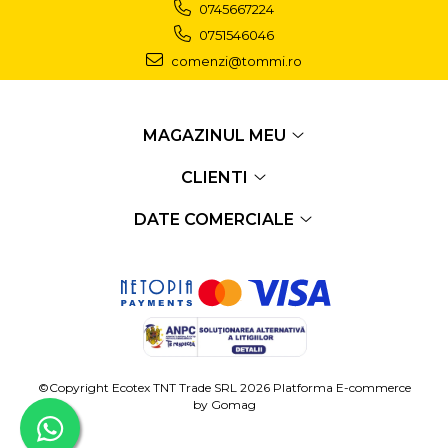
0745667224
0751546046
comenzi@tommi.ro
MAGAZINUL MEU
CLIENTI
DATE COMERCIALE
©Copyright Ecotex TNT Trade SRL 2026
Platforma E-commerce
by Gomag