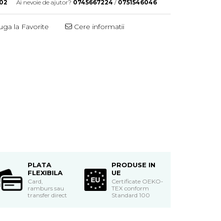
02
Ai nevoie de ajutor?
0745667224
/
0751546046
ga la Favorite
Cere informatii
PLATA
PRODUSE IN
FLEXIBILA
UE
Card,
Certificate OEKO-
ramburs sau
TEX conform
transfer direct
Standard 100