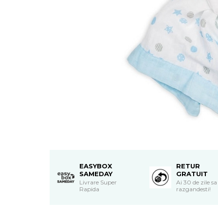
Suzete Silicon
Try It Bibs Denmark
EASYBOX
RETUR
SAMEDAY
GRATUIT
Livrare Super
Ai 30 de zile sa
Rapida
razgandesti!