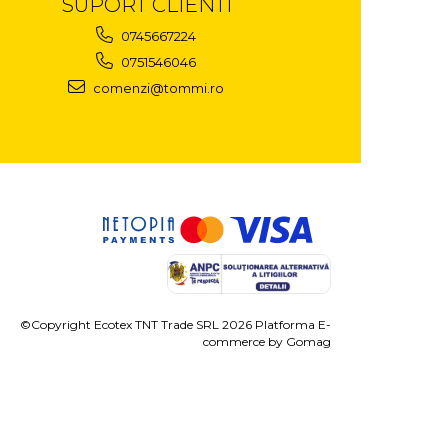
SUPORT CLIENTI
0745667224
0751546046
comenzi@tommi.ro
©Copyright Ecotex TNT Trade SRL 2026
Platforma E-
commerce by Gomag