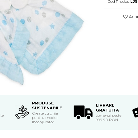
Cod Produs:
LJ9
Adau
PRODUSE
LIVRARE
SUSTENABILE
GRATUITA
Create cu grija
 te
comenzi peste
pentru mediul
999.90 RON
inconjurator