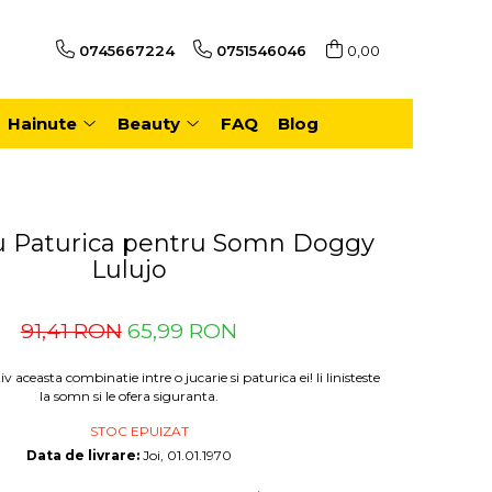
0745667224
0751546046
0,00
Hainute
Beauty
FAQ
Blog
cu Paturica pentru Somn Doggy
Lulujo
91,41 RON
65,99 RON
v aceasta combinatie intre o jucarie si paturica ei! Ii linisteste
la somn si le ofera siguranta.
STOC EPUIZAT
Data de livrare:
Joi, 01.01.1970