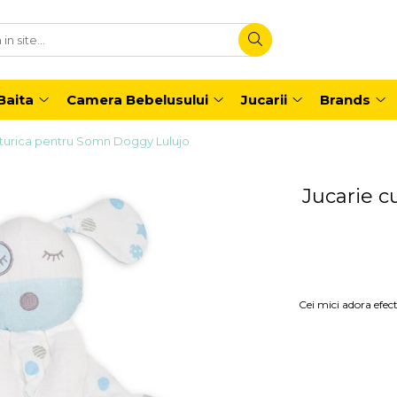
Baita
Camera Bebelusului
Jucarii
Brands
aturica pentru Somn Doggy Lulujo
Jucarie 
Cei mici adora efecti