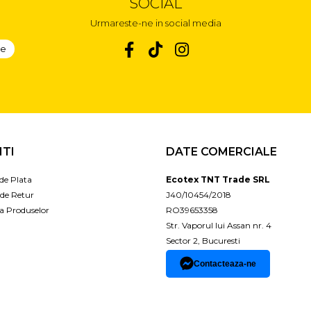
SOCIAL
Urmareste-ne in social media
NTI
DATE COMERCIALE
de Plata
Ecotex TNT Trade SRL
 de Retur
J40/10454/2018
a Produselor
RO39653358
Str. Vaporul lui Assan nr. 4
Sector 2, Bucuresti
Contacteaza-ne