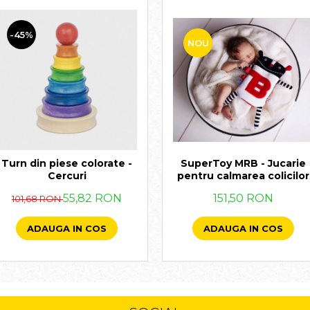
-45%
NOU
SuperToy MRB - Jucarie
Turn din piese colorate -
pentru calmarea colicilor
Cercuri
151,50 RON
55,82 RON
101,68 RON
ADAUGA IN COS
ADAUGA IN COS