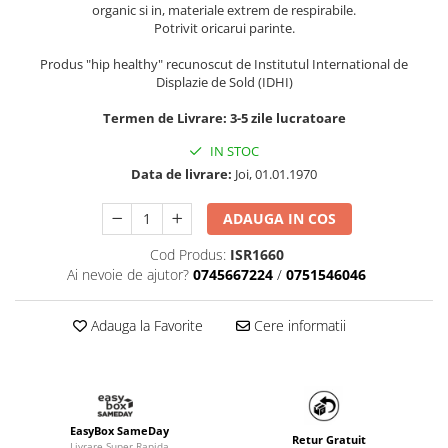
organic si in, materiale extrem de respirabile.
Potrivit oricarui parinte.
Produs "hip healthy" recunoscut de Institutul International de
Displazie de Sold (IDHI)
Termen de Livrare: 3-5 zile lucratoare
IN STOC
Data de livrare:
Joi, 01.01.1970
ADAUGA IN COS
Cod Produs:
ISR1660
Ai nevoie de ajutor?
0745667224
/
0751546046
Adauga la Favorite
Cere informatii
EasyBox SameDay
Retur Gratuit
Livrare Super Rapida