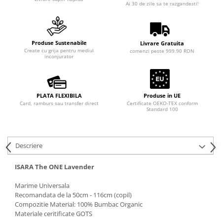
Ai 30 de zile sa te razgandesti!
Produse Sustenabile
Livrare Gratuita
Create cu grija pentru mediul
comenzi peste 999.90 RON
inconjurator
PLATA FLEXIBILA
Produse in UE
Card, ramburs sau transfer direct
Certificate OEKO-TEX conform
Standard 100
Descriere
ISARA The ONE Lavender
Marime Universala
Recomandata de la 50cm - 116cm (copil)
Compozitie Material: 100% Bumbac Organic
Materiale ceritificate GOTS