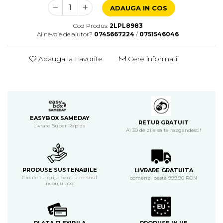
ADAUGA IN COS
Cod Produs:
2LPL8983
Ai nevoie de ajutor?
0745667224
/
0751546046
Adauga la Favorite
Cere informatii
EASYBOX SAMEDAY
RETUR GRATUIT
Livrare Super Rapida
Ai 30 de zile sa te razgandesti!
PRODUSE SUSTENABILE
LIVRARE GRATUITA
Create cu grija pentru mediul
comenzi peste 999.90 RON
inconjurator