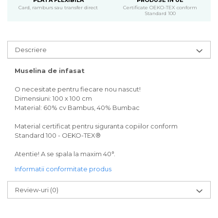
PLATA FLEXIBILA
PRODUSE IN UE
Card, ramburs sau transfer direct
Certificate OEKO-TEX conform
Standard 100
Descriere
Muselina de infasat
O necesitate pentru fiecare nou nascut!
Dimensiuni: 100 x 100 cm
Material: 60% cv Bambus, 40% Bumbac
Material certificat pentru siguranta copiilor conform
Standard 100 - OEKO-TEX®
Atentie! A se spala la maxim 40°.
Informatii conformitate produs
Review-uri
(0)