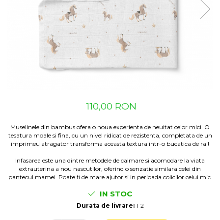
Suzete Silicon
Try It Bibs Denmark
110,00 RON
Muselinele din bambus ofera o noua experienta de neuitat celor mici. O
tesatura moale si fina, cu un nivel ridicat de rezistenta, completata de un
imprimeu atragator transforma aceasta textura intr-o bucatica de rai!
Infasarea este una dintre metodele de calmare si acomodare la viata
extrauterina a nou nascutilor, oferind o senzatie similara celei din
pantecul mamei. Poate fi de mare ajutor si in perioada colicilor celui mic.
IN STOC
Durata de livrare:
1-2