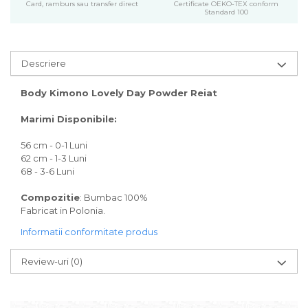
Card, ramburs sau transfer direct
Certificate OEKO-TEX conform
Standard 100
Descriere
Body Kimono Lovely Day Powder Reiat
Marimi Disponibile:
56 cm - 0-1 Luni
62 cm - 1-3 Luni
68 - 3-6 Luni
Compozitie
: Bumbac 100%
Fabricat in Polonia.
Informatii conformitate produs
Review-uri
(0)