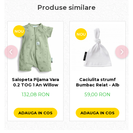
Produse similare
NOU
NOU
Salopeta Pijama Vara
Caciulita strumf
0.2 TOG 1 An Willow
Bumbac Reiat - Alb
132,08 RON
59,00 RON
ADAUGA IN COS
ADAUGA IN COS