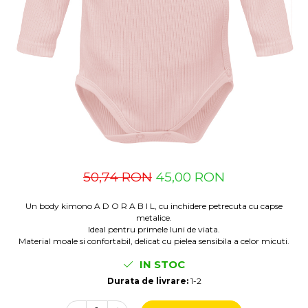
Suzete Silicon
Try It Bibs Denmark
50,74 RON
45,00 RON
Un body kimono A D O R A B I L, cu inchidere petrecuta cu capse
metalice.
Ideal pentru primele luni de viata.
Material moale si confortabil, delicat cu pielea sensibila a celor micuti.
IN STOC
Durata de livrare:
1-2