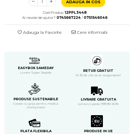
ADAUGA IN COS
Cod Produs:
12PPL3448
Ai nevoie de ajutor?
0745667224
/
0751546046
Adauga la Favorite
Cere informatii
EASYBOX SAMEDAY
RETUR GRATUIT
Livrare Super Rapida
Ai 30 de zile sa te razgandesti!
PRODUSE SUSTENABILE
LIVRARE GRATUITA
Create cu grija pentru mediul
comenzi peste 999.90 RON
inconjurator
PLATA FLEXIBILA
PRODUSE IN UE