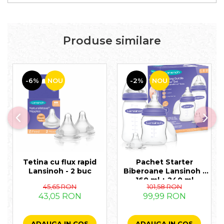
Produse similare
-6%
NOU
-2%
NOU
Tetina cu flux rapid
Pachet Starter
Lansinoh - 2 buc
Biberoane Lansinoh -
160 ml + 240 ml
45,65 RON
101,58 RON
43,05 RON
99,99 RON
ADAUGA IN COS
ADAUGA IN COS