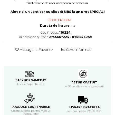
fiind extrem de usor acceptata de bebelusi.
Alege si un Lantisor cu clips @BIBS la un pret SPECIAL!
STOC EPUIZAT
Durata de livrare:
1-2
Cod Produs:
110224
Ai nevoie de ajutor?
0745667224
/
0751546046
Adauga la Favorite
Cere informatii
EASYBOX SAMEDAY
RETUR GRATUIT
Livrare Super Rapida
Ai 30 de zile sa te razgandesti!
PRODUSE SUSTENABILE
LIVRARE GRATUITA
Create cu grija pentru mediul
comenzi peste 999.90 RON
inconjurator