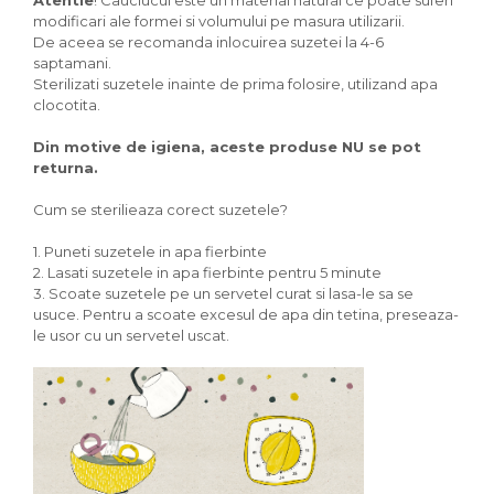
Atentie
! Cauciucul este un material natural ce poate suferi
modificari ale formei si volumului pe masura utilizarii.
De aceea se recomanda inlocuirea suzetei la 4-6
saptamani.
Sterilizati suzetele inainte de prima folosire, utilizand apa
clocotita.
Din motive de igiena, aceste produse NU se pot
returna.
Cum se sterilieaza corect suzetele?
1. Puneti suzetele in apa fierbinte
2. Lasati suzetele in apa fierbinte pentru 5 minute
3. Scoate suzetele pe un servetel curat si lasa-le sa se
usuce. Pentru a scoate excesul de apa din tetina, preseaza-
le usor cu un servetel uscat.