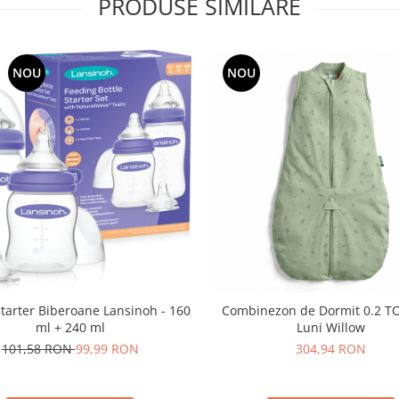
PRODUSE SIMILARE
NOU
NOU
tarter Biberoane Lansinoh - 160
Combinezon de Dormit 0.2 T
ml + 240 ml
Luni Willow
101,58 RON
99,99 RON
304,94 RON