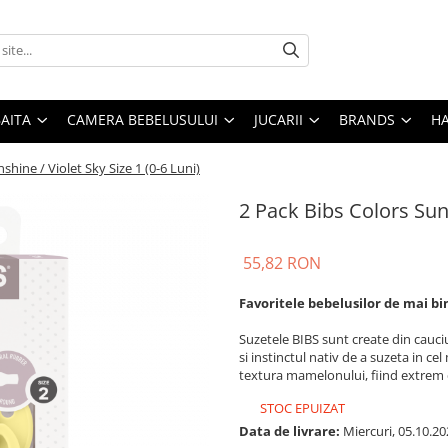
AITA
CAMERA BEBELUSULUI
JUCARII
BRANDS
H
shine / Violet Sky Size 1 (0-6 Luni)
2 Pack Bibs Colors Suns
55,82 RON
Favoritele bebelusilor de mai bin
Suzetele BIBS sunt create din cauci
si instinctul nativ de a suzeta in ce
textura mamelonului, fiind extrem 
STOC EPUIZAT
Data de livrare:
Miercuri, 05.10.20