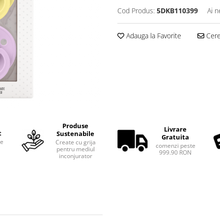
Cod Produs:
5DKB110399
Ai n
Adauga la Favorite
Cere 
Produse
Livrare
t
Sustenabile
Gratuita
te
Create cu grija
comenzi peste
pentru mediul
999.90 RON
inconjurator