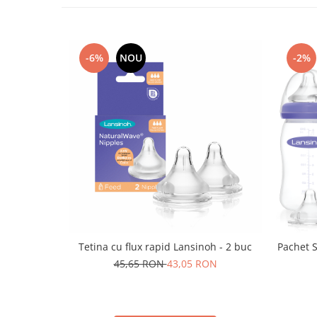
-6%
NOU
-2%
Tetina cu flux rapid Lansinoh - 2 buc
Pachet S
45,65 RON
43,05 RON