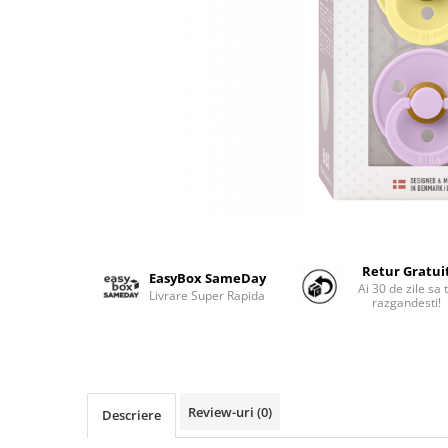
Suzete Silicon
Try It Bibs Denmark
Retur Gratui
EasyBox SameDay
Ai 30 de zile sa 
Livrare Super Rapida
razgandesti!
Review-uri
(0)
Descriere