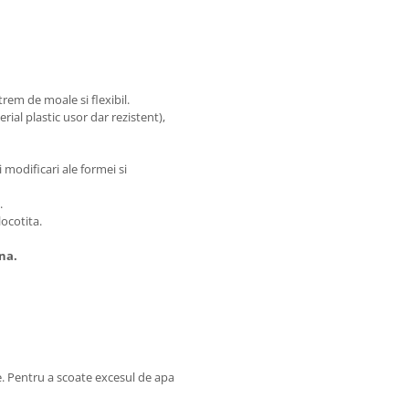
trem de moale si flexibil.
rial plastic usor dar rezistent),
 modificari ale formei si
.
locotita.
na.
ce. Pentru a scoate excesul de apa