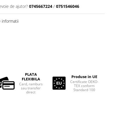
evoie de ajutor?
0745667224
/
0751546046
informatii
PLATA
Produse in UE
FLEXIBILA
Certificate OEKO-
Card, ramburs
TEX conform
sau transfer
Standard 100
direct