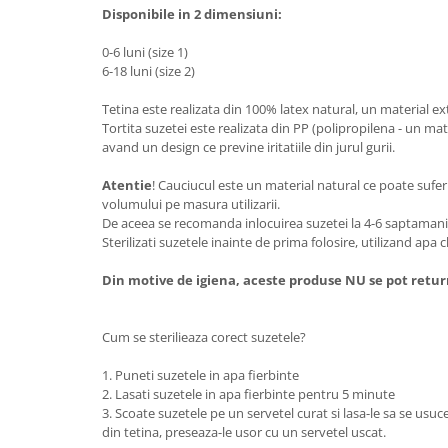
Disponibile in 2 dimensiuni:
0-6 luni (size 1)
6-18 luni (size 2)
Tetina este realizata din 100% latex natural, un material ex
Tortita suzetei este realizata din PP (polipropilena - un mate
avand un design ce previne iritatiile din jurul gurii.
Atentie
! Cauciucul este un material natural ce poate suferi
volumului pe masura utilizarii.
De aceea se recomanda inlocuirea suzetei la 4-6 saptamani
Sterilizati suzetele inainte de prima folosire, utilizand apa c
Din motive de igiena, aceste produse NU se pot retur
Cum se sterilieaza corect suzetele?
1. Puneti suzetele in apa fierbinte
2. Lasati suzetele in apa fierbinte pentru 5 minute
3. Scoate suzetele pe un servetel curat si lasa-le sa se usu
din tetina, preseaza-le usor cu un servetel uscat.