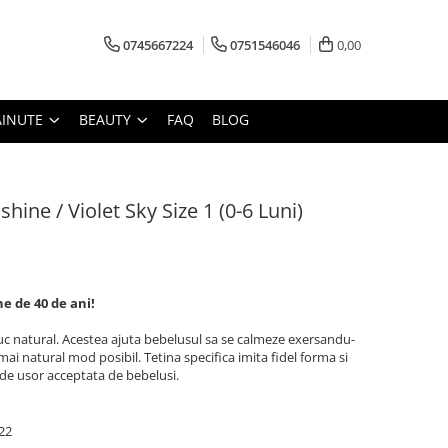
0745667224
0751546046
0,00
AINUTE
BEAUTY
FAQ
BLOG
hine / Violet Sky Size 1 (0-6 Luni)
e de 40 de ani!
uc natural. Acestea ajuta bebelusul sa se calmeze exersandu-
l mai natural mod posibil. Tetina specifica imita fidel forma si
de usor acceptata de bebelusi.
22