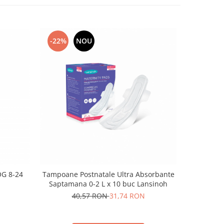
-22%
NOU
OG 8-24
Tampoane Postnatale Ultra Absorbante
Paturic
Saptamana 0-2 L x 10 buc Lansinoh
bamb
40,57 RON
31,74 RON